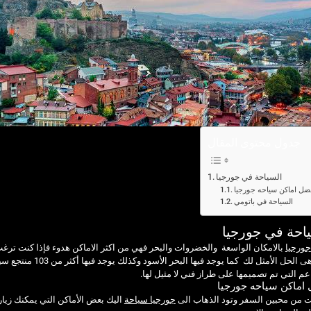
جدول محتوى المقال
السياحة في جورجيا
ضل اماكن سياحه جورجيا
السياحة في باتومي
احة في جورجيا
جورجيا
بالامكان الواسعة والخضروات والبحر فهي من اكثر الاماكن هدوء فإذا كنت ترغب
تعتبر هى الحل الأمث
م التي تم تصميمها على طراز فني لا مثيل لها.
اماكن سياحه جورجيا
ت من محبين السفر وتود الذهاب الى
جورجيا سياحة
اليك بعض الأماكن التي يمكنك زيار