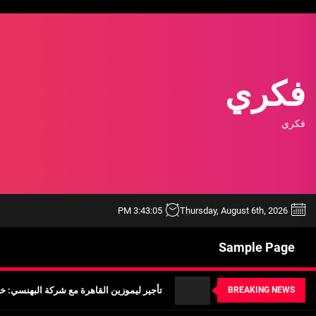
Ski
t
th
conten
فكري
فكري
خدمة ليموزين مطار الغردقة شركة اوتومبيل
3:43:07 PM
Thursday, August 6th, 2026
أفضل ممارسات استخدام أداة BEE SEO لتحسين محركات البحث
Sample Page
تأجير ليموزين القاهرة مع شركة البهنسي: خد
BREAKING NEWS
أهمية معرفة أسعار ليموزين مطار برج العر