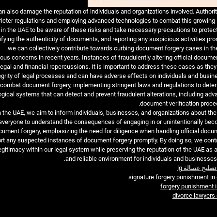
n also damage the reputation of individuals and organizations involved. Authorit
ricter regulations and employing advanced technologies to combat this growing 
g in the UAE to be aware of these risks and take necessary precautions to protect
erifying the authenticity of documents, and reporting any suspicious activities pro
we can collectively contribute towards curbing document forgery cases in th
us concerns in recent years. Instances of fraudulently altering official docume
legal and financial repercussions. It is important to address these cases as the
tegrity of legal processes and can have adverse effects on individuals and busin
 combat document forgery, implementing stringent laws and regulations to dete
ogical systems that can detect and prevent fraudulent alterations, including ad
document verification proce
the UAE, we aim to inform individuals, businesses, and organizations about the
for everyone to understand the consequences of engaging in or unintentionally be
cument forgery, emphasizing the need for diligence when handling official docu
 report any suspected instances of document forgery promptly. By doing so, we cont
gitimacy within our legal system while preserving the reputation of the UAE as 
and reliable environment for individuals and businesses 
تصليح غسالة lg
signature forgery punishment in
forgery punishment 
divorce lawyers