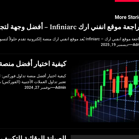
More Stori
ة موقع انفني ارك Infiniarc – أفضل وجهة لتجميعات الحواسيب والألعاب
نفني ارك – Infiniarc يُعد موقع انفني ارك منصة إلكترونية تقدم حلولاً لتسوق انفني ارك أجهزة الكمبيوتر المخصصة...
Ad
ديسمبر 19, 2025
كيفية اختيار أفضل منصة
كيفية اختيار أفضل منصة تداول فوركس: ال
تعتبر تداول العملات الأجنبية (الفوركس) م
Admin
نوفمبر 27, 2024
الصيانة الوقائية للتكي