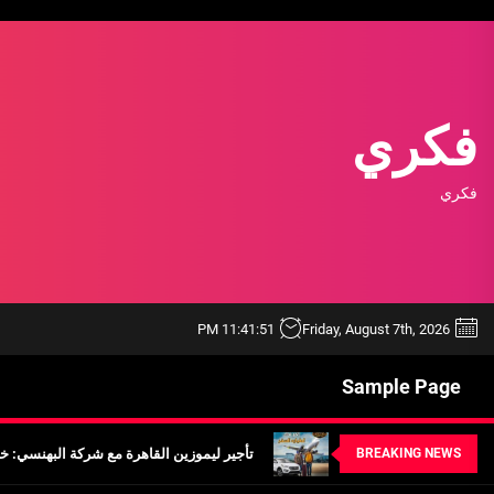
Ski
t
th
conten
فكري
فكري
خدمة ليموزين مطار الغردقة شركة اوتومبيل
11:41:52 PM
Friday, August 7th, 2026
أفضل ممارسات استخدام أداة BEE SEO لتحسين محركات البحث
Sample Page
تأجير ليموزين القاهرة مع شركة البهنسي: خد
BREAKING NEWS
أهمية معرفة أسعار ليموزين مطار برج العر