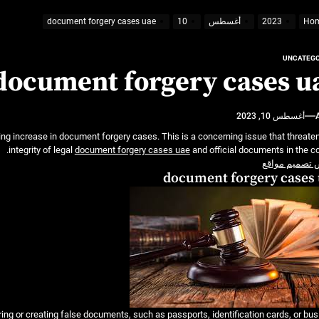
يفية الاستفادة منها
Ho
2023
أغسطس
10
document forgery cases uae
UNCATEGO
document forgery cases u
مة فاخرة واحترافية
أغسطس 10, 2023
ب قبل السفر
ing increase in document forgery cases. This is a concerning issue that threate
يفية الاستفادة منها
integrity of legal
document forgery cases uae
and official documents in the co
تصميم مواقع
document forgery cases
ring or creating false documents, such as passports, identification cards, or bu