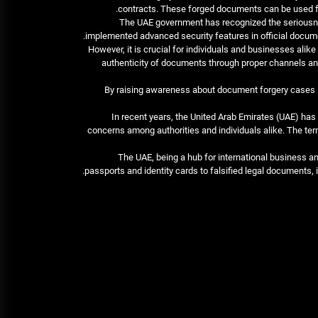
contracts. These forged documents can be used for v
تحقيق: أسعار خدمة ليموزين مطار
The UAE government has recognized the seriousn
القاهرة وكيفية الاستفادة منها
implemented advanced security features in official docume
However, it is crucial for individuals and businesses alik
ديسمبر 25, 2025
authenticity of documents through proper channels and
خدمة ليموزين مطار الغردقة شركة
By raising awareness about document forgery cases in
اوتومبيل
In recent years, the United Arab Emirates (UAE) has
ديسمبر 25, 2025
concerns among authorities and individuals alike. The term 
The UAE, being a hub for international business a
passports and identity cards to falsified legal documents