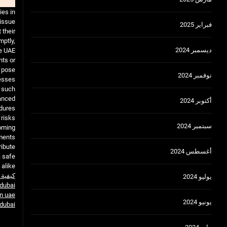
ies in
issue.
فبراير 2025
 their
mptly,
ديسمبر 2024
e UAE.
nts or
y pose
نوفمبر 2024
esses.
r such
vanced
أكتوبر 2024
dures.
 risks
سبتمبر 2024
coming
ments.
ribute
أغسطس 2024
a safe
alike.
كيفية 
يوليو 2024
 dubai
in uae
يونيو 2024
 dubai