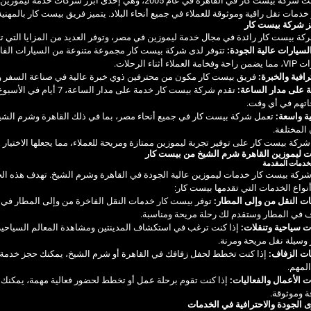
تأسست شركة بيست كار في القاهرة في عام 2005، وهي إحدى
خدمات نقل راقية وموثوقة للعملاء في جميع أنحاء البلاد. يتميز فريق بيست كار بالمهني
يز شركة بيست كار
كة بيست كار رائدة في مجال خدمة ليموزين في مصر، وتوفر العديد من المزايا التي تجعله
لسيارات عالية الجودة:
تتوفر لدى شركة بيست كار مجموعة متنوعة من السيارات الفاخ
العملاء أثناء الرحلات.
ترافية والخبرة:
فريق بيست كار مكون من محترفين ذوي خبرة عالية في صناعة السفر والنق
 على مدار الساعة:
تقدم شركة بيست كار خدمة ع
اتهم في أي وقت.
ة واسعة:
تعمل شركة بيست كار في جميع أنحاء مصر، بما في ذلك القاهرة وشرم الشيخ و
المختلفة.
ركة بيست كار على توفير تجربة ليموزين ممتازة ومريحة للعملاء، مما يجعلها الاختيار 
 ليموزين القاهرة شرم الشيخ من بيست كار
لخدمات المقدمة
ركة بيست كار خدمات ليموزين عالية الجودة في القاهرة وشرم الشيخ. تهدف هذه الخدما
واع الخدمات التي تقدمها بيست كار:
ت النقل من وإلى المطار:
توفر بيست كار خدمات النقل الفاخرة من وإلى المطار في 
 في المطار وستقدم لك رحلة مريحة ومناسبة.
ت سياحية وتنقلات:
إذا كنت ترغب في استكشاف المدينتين ومشاهدة المعالم السياحية 
 وسيلة نقل مريحة ومرنة.
ات الزفاف:
إذا كنت تخطط لحفل زفافك في القاهرة أو شرم الشيخ، يمكنك حجز خدمة لي
المهم.
ت الأعمال والفعاليات:
إذا كنت تقوم برحلة عمل أو تخطط لحضور فعالية مهمة، يمكنك ا
 وموثوقة.
الجودة والاحترافية في الخدمات