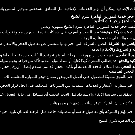
ت الإضافية: يمكن أن تؤثر الخدمات الإضافية مثل السائق الشخصي وتوفير المشروبات
 حجز خدمة ليموزين القاهرة شرم الشيخ
الحجز وإجراءات التأكيد
يفية حجز خدمة ليموزين القاهرة شرم الشيخ بسهولة ويسر:
قم بالبحث والتعرف على شركات خدمة ليموزين موثوقة وذات سم
 حصولك على خدمة عالية الجودة.
اتصل بالشركة التي اخترتها واستفسر عن تفاصيل الحجز والأسعار.
ة والشروط والأحكام العامة.
قم بتحديد تاريخ ووقت الرحلة المرغوبة وعدد الركاب. حدد نقاط البداية و
قد يتطلب الحجز تأكيدًا كتابيًا أو سداد مبلغ مقدم. تأكد من قراءة وفهم سياس
بعد استلام الدفعة المقدمة أو تأكيد الحجز، قد يتم استلام إيصال أو رقم حجز 
 للحجز المناسب
قم بالحجز مسبقًا للحصول على أفضل العروض وضمان توفر السيارة المناسبة لك.
قم بمقارنة الأسعار والخدمات المقدمة بين الشركات المختلفة قبل اتخاذ قرار الحجز.
تحقق من سياسة الإلغاء والاسترداد قبل الحجز لتجنب أي مشاكل في حالة التعديل على ا
تأكد من أن الشركة توفر سائقين ذوي خبرة ومؤهلين.
قم بإبلاغ الشركة بأي تفاصيل خاصة أو متطلبات خاصة قبل الرحلة لضمان تلبية احتي
ين القاهرة شرم الشيخ