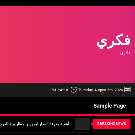
Ski
t
th
conten
فكري
فكري
خدمة ليموزين مطار الغردقة شركة اوتومبيل
أفضل ممارسات استخدام أداة BEE SEO لتحسين محركات البحث
1:42:11 PM
Thursday, August 6th, 2026
تأجير ليموزين القاهرة مع شركة البهنسي: خد
Sample Page
أهمية معرفة أسعار ليموزين مطار برج العر
تحقيق: أسعار خدمة ليموزين مطار القاهرة وك
BREAKING NEWS