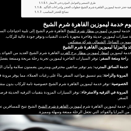
طرق التسعير والعوامل المؤثرة في الأسعار
فية حجز خدمة ليموزين القاهرة شرم الشيخ خطوات الحجز وإجراءات التأكيد
نصائح للحجز المناسب
م خدمة ليموزين القاهرة شرم الشيخ
خدمة ليموزين
ليموزين مطار شرم الشيخ
القاهرة شرم الشيخ إلى تلبية احتياجات الس
 سيارات ليموزين حديثة وفاخرة مجهزة بأحدث التقنيات وتوفر جودة عالية للركاب.
ليموزين الساحل الشمالي شركة سفنكس
ئد والمزايا ليموزين القاهرة شرم الشيخ
خدمة ليموزين
اسعار ليموزين مطار برج العرب
القاهرة شرم الشيخ العديد من الفوائد و
راحة ومتعة السفر:
توفر السيارات الفاخرة ليموزين تجربة رحلة مريحة وممتعة بفضل ال
خدمة السائق المدرب:
يتم توفير سائقين محترفين ومدربين يضمنون سلامة وأمان ال
المرونة والراحة:
يتم تنسيق مواعيد السفر بناءً على رغبات العملاء، مما يوفر مرونة 
الخصوصية:
توفر خدمة ليموزين القاهرة شرم الشيخ خصوصية تامة للركاب بدون مشا
المرونة في الترفيه والاسترخاء:
توفر السيارات المزودة بتقنيات الترفيه الحديثة فرصة
السفر.
ار، خدمة ليموزين القاهرة شرم
ليموزين القاهرة شرم الشيخ
الشيخ تتيح للمسافرين تج
 من المزايا والفوائد التي تجعل الرحلة ممتعة وسهلة ومميزة.