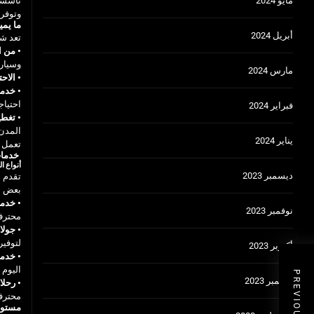
مايو 2024
وتوفر 
ما يم
أبريل 2024
تعد شر
• من ا
وسيارات VIP، مما يضمن راحة وفخامة 
مارس 2024
• الاح
• خدمة
احتياج
فبراير 2024
• تغطي
المدن 
يناير 2024
تعمل ش
خدمات
أنواع ا
ديسمبر 2023
تقدم ش
بعض أن
• خدما
نوفمبر 2023
محترف
• جولا
لتوفير
أكتوبر 2023
• خدم
اليوم 
سبتمبر 2023
• رحلا
محترفة
مستوى 