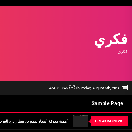
Ski
t
th
conten
فكري
فكري
خدمة ليموزين مطار الغردقة شركة اوتومبيل
أفضل ممارسات استخدام أداة BEE SEO لتحسين محركات البحث
3:13:47 AM
Thursday, August 6th, 2026
تأجير ليموزين القاهرة مع شركة البهنسي: خد
Sample Page
أهمية معرفة أسعار ليموزين مطار برج العر
BREAKING NEWS
تحقيق: أسعار خدمة ليموزين مطار القاهرة وك