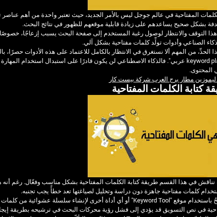
كلمات المفتاحية في عالم جوجل ليس بالأمر الجديد، حيث تعتبر واحدة من أهم عناصر 
فة بشكل صحيح يساعدهم على زيادة قابلية موقعهم للظهور في نتائج البحث.
ذا التوقف والانتظار لوصول رغبة المستخدم إلى صفحة البحث يسبب إزعاجًا، خصوصًا ف
كاء الصناعي وأدوات تولِّد كلمات مفتاحية بشكل آلي.
keyword planner عربي". فالذكاء الاصطناعي لن يكون قادرًا على استبدال استخدام الم
 المحتوى.
ليموزين مطار برج العرب شركة بيست كار
ة كتابة الكلمات المفتاحية
اقش في هذا القسم طريقة كتابة الكلمات المفتاحية بشكل مناسب وفعّال. رغم أنه هناك
خدام كلمات مفتاحية جاهزة دون دراسة وتحليل لصياغتها تعد خطأً يجب تجنبه.
لا يُنصَحُ باستخدام موقع "Keyword Tool" أو أي أداة أخرى لإنشاء سل
احية في نص التسويق قد يؤدي إلى فشل رؤية محركات البحث في ترشيحه بطريقة إيجاب