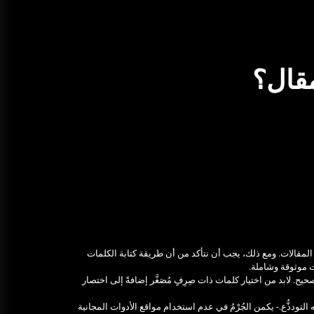
ديسمبر 25, 2025
خدمة ليموزين مطار الغردقة شركة
اوتومبيل
مقال؟
ديسمبر 25, 2025
أفضل ممارسات استخدام أداة BEE
SEO لتحسين محركات البحث
يوليو 19, 2026
تأجير ليموزين القاهرة مع شركة
البهنسي: خدمة فاخرة واحترافية
ديسمبر 26, 2025
مقالات. ومع ذلك، يجب أن نتأكد من أن طريقة كتابة الكلمات
أهمية معرفة أسعار ليموزين مطار
 موثوقة وشاملة.
برج العرب قبل السفر
ح. لابد من اختيار كلمات ذات صِرِفٍ مُصَغَّر إضافةً إلى اختصار
ديسمبر 26, 2025
 التودذُّع.- يكمن الجُرْمُ في عدم استخدام مواقع الأدوات المجانية