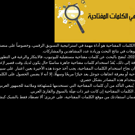
لكلمات المفتاحية هو أداة مهمة في استراتيجية التسويق الرقمي، وخصوصاً على منصة
وهات في نتائج البحث وزيادة عدد المشاهدين والمشاركات.
لعام 2023، تُنصَح بالبحث عن كلمات مفتاحية مستقبلية لليوتيوب، فالابتكار والرغبة في ال
فة إلى ذلك، يُعَدّ استخدام كلمات مفتاحية جاهزة مناسبًا حال يكون لديك وقت قصير لإع
حية أو معرفة اتجاهات جوجل يعد خيارًا مريحًا وسهلًا، إلا أنه لا يضمن الحصول على الكلمات
تخدام هذه المصادر بشكل حصري.
الكلمات المفتاحية إن كانت غير ذات صِلَة بالسوق والقارئ العربي.
لضمان استفادتك من موقع الكلمات المفتاحية، على عزیزی' ألا تصطاد فقط بالشبک کبش