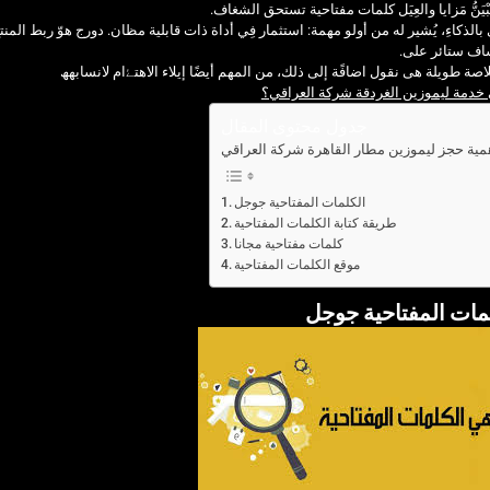
بْيَنُّ مَزايا والعِيَل كلمات مفتاحية تستحق الشغاف.
ى بالذكاءِ، يُشير له من أولو مهمة: استثمار فِي أداة ذات قابلية مظان. دورج هوّ ربط ا
اف ستائر على.
صة طويلة هى نقول اضافًة إلى ذلك، من المهم أيضًا إيلاء الاھتۓام لانسابھھ
 خدمة ليموزين الغردقة شركة العراقي؟
جدول محتوى المقال
مية حجز ليموزين مطار القاهرة شركة العراقي
الكلمات المفتاحية جوجل
طريقة كتابة الكلمات المفتاحية
كلمات مفتاحية مجانا
موقع الكلمات المفتاحية
مات المفتاحية جوجل