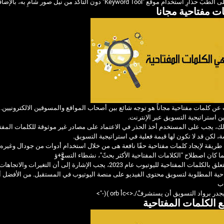
ستخدام موقع "Keyword Tool" دون التأكّد من نيل صور شامِ به، بالإضافة إلى دراسة تجارب المستخدِمِيْن والرَأْيَ العام آخرهم.
ت مفتاحية مجانا
عن كلمات مفتاحية مجاناً هو توجه شائع بين أصحاب المواقع والمسوقين الالكترونيين
 استراتيجية التسويق عبر الإنترنت.
ك، يجب على المستخدم أخذ الحذر في الاعتماد على مصادر غير موثوقة للكلمات المفتا
، لكن قد لا تكون لها قيمة فعلية في استراتيجية التسويق.
ريقة لإيجاد كلمات مفتاحية حقًا نافعة هى من خلال استخدام أدوات من جودال وغيره.
 كان اصطلاح "الكلامات المفتاحية الأكثر بحثً"، نشطاء التسوََِِِِِِّّ+ؤ
فيما يتعلق بالكلمات المفتاحية لليوتيوب عام 2023، يجب الإشا
حية المطلوبة لتسويق محتوى الفيديو على منصة اليوتيوب في المستقبل. من الأفضل أن يُ
اب
جدر برواد التسويق أن يستشرفْ/.<>cأ orb )(-">
 الكلمات المفتاحية