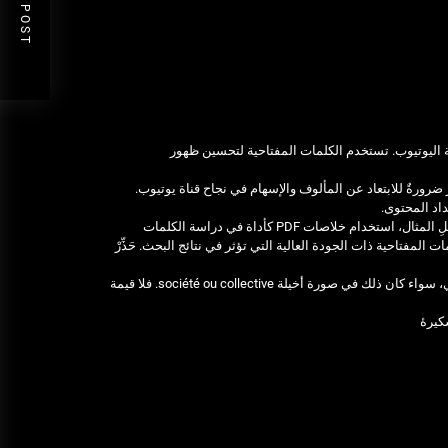
NEXT POST
 اليوتيوب. تستخدم الكلمات المفتاحية لتحسين ظهور
تطور ضرورةٌ للابتعاد عن المألوف والإسهام في نجاح قناة يوتيوب.
داد المحتوى.
ولضمان نجاح استخدام الكلمات المفتاحية، يجب أخذ جودة هذه الأخيرة بعين اعتبار. على سبيلِ المثال، استخدام خلاصات PDF كأداة في دراسة الكلمات
 المفتاحية ذات الجودة العالية التي تؤثر في نتائج البحث. حَذِّرْ
أخيرًا، يُنبغي التأكد من أن كلمات المفتاحية التي تستخدمها مُستَهدَفة وملائمة للجمهور العربي، سواء كان ذلك في صورة أخيلة société ou collective. فلا قيمة
کیرۀ