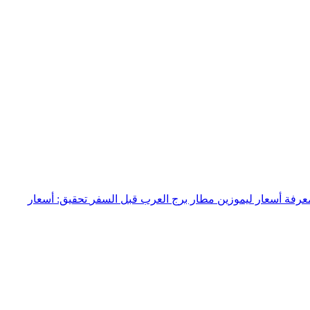
عرفة أسعار ليموزين مطار برج العرب قبل السفر
تحقيق: أسعار