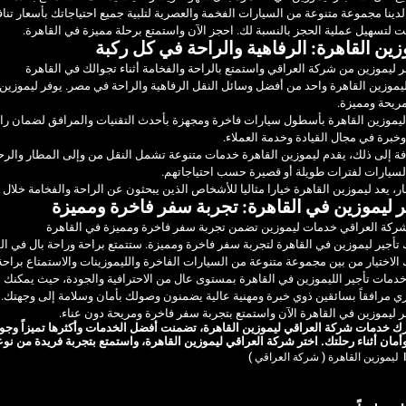
لدينا مجموعة متنوعة من السيارات الفخمة والعصرية لتلبية جميع احتياجاتك بأسعار تنا
نت لتسهيل عملية الحجز بالنسبة لك. احجز الآن واستمتع برحلة مميزة في القاهرة.
زين القاهرة: الرفاهية والراحة في كل ركبة
 ليموزين من شركة العراقي واستمتع بالراحة والفخامة أثناء تجوالك في القاهرة
ليموزين القاهرة واحد من أفضل وسائل النقل الرفاهية والراحة في مصر. يوفر ليموزين
ريحة ومميزة.
ليموزين القاهرة بأسطول سيارات فاخرة ومجهزة بأحدث التقنيات والمرافق لضمان راحة
وخبرة في مجال القيادة وخدمة العملاء.
فة إلى ذلك، يقدم ليموزين القاهرة خدمات متنوعة تشمل النقل من وإلى المطار والرحل
لسيارات لفترات طويلة أو قصيرة حسب احتياجاتهم.
ر، يعد ليموزين القاهرة خيارا مثاليا للأشخاص الذين يبحثون عن الراحة والفخامة خلال 
ر ليموزين في القاهرة: تجربة سفر فاخرة ومميزة
شركة العراقي خدمات ليموزين تضمن تجربة سفر فاخرة ومميزة في القاهرة
تأجير ليموزين في القاهرة لتجربة سفر فاخرة ومميزة. ستتمتع براحة وراحة بال في الس
الاختيار من بين مجموعة متنوعة من السيارات الفاخرة والليموزينات والاستمتاع براحة
دمات تأجير الليموزين في القاهرة بمستوى عال من الاحترافية والجودة، حيث يمكنك 
 مرافقاً بسائقين ذوي خبرة ومهنية عالية يضمنون وصولك بأمان وسلامة إلى وجهتك.
 ليموزين في القاهرة الآن واستمتع بتجربة سفر فاخرة ومريحة دون عناء.
رك خدمات شركة العراقي ليموزين القاهرة، تضمنت أفضل الخدمات وأكثرها تميزاً وجو
أمان أثناء رحلتك. اختر شركة العراقي ليموزين القاهرة، واستمتع بتجربة فريدة من نوع
ليموزين القاهرة ( شركة العراقي )