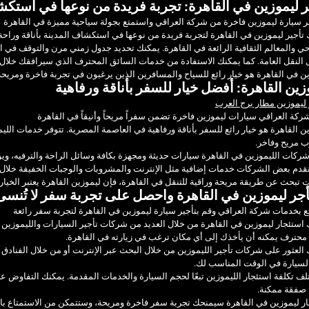
ر ليموزين في القاهرة: تجربة فريدة من نوعها في استكش
 سيارة ليموزين فاخرة من شركة العراقي واستمتع بجولة سياحية مميزة في القاهرة
تأجير ليموزين في القاهرة لتجربة فريدة من نوعها في استكشاف المدينة بأناقة وراحة. 
ي والمعالم الثقافية الرائعة في القاهرة. يمكنك تحديد جدول زمني مرن والتوقف في ال
النقل العامة. كما يمكنك الاستفادة من خدمات السائق المحترف الذي سيرافقك خلال
ن في القاهرة هو خيار رائع للسياح والمسافرين الذين يرغبون في تجربة فاخرة ومريحة أث
زين القاهرة: أفضل خيار للسفر بأناقة ورفاهية
ليموزين مطار برج العرب
ركة العراقي سيارات ليموزين فاخرة تضمن سفراً مريحاً وأنيقاً في القاهرة
ن القاهرة هو خيار رائع للسفر بأناقة ورفاهية في العاصمة المصرية. تتوفر خدمات الليم
ب مريح وفاخر.
ركات الليموزين في القاهرة سيارات حديثة ومجهزة بكافة وسائل الراحة والترفيه، ويوف
قدم بعض الشركات خدمات إضافية مثل الإنترنت والمشروبات والوجبات الخفيفة خلال ا
ت تبحث عن طريقة مريحة وراقية للتنقل في القاهرة، فإن ليموزين القاهرة يعتبر الخيار 
جر ليموزين في القاهرة واحصل على تجربة سفر لا تُنسى
 بخدمات شركة العراقي وقم بتأجير سيارة ليموزين في القاهرة لتجربة سفر رائعة
استئجار ليموزين في القاهرة من خلال العديد من شركات تأجير السيارات والليموزين 
محترف يمكنه أن يأخذك إلى أي مكان ترغب في زيارته في القاهرة.
العثور على شركات تأجير الليموزين من خلال البحث عبر الإنترنت أو من خلال الفنادق 
السيارة في الوقت المناسب لك.
لف تكلفة استئجار الليموزين تبعًا لحجم السيارة والخدمات المقدمة. يمكنك التفاوض 
صفقة ممكنة.
ر ليموزين في القاهرة سيمنحك تجربة سفر فاخرة ومريحة، وستتمكن من الاستمتاع بالم