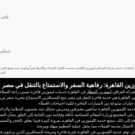
تأجير 
استأجر 
باختيارك خدمات شركة العراقي ليموزين القاهرة، تضمنت أفضل الخدمات وأكثرها تميزاً وجودة، حيث تتمتع الشركة
اختر شركة العراقي ليموزين القاهرة، واستمتع بتجربة فريدة من نوعها.
زين القاهرة: رفاهية السفر والاستمتاع بالتنقل في مصر
شركة العراقي
ليموزين المطار
في القاهرة خدمات ليموزين فاخرة تضمن راحة العملاء 
ن القاهرة هي خدمة فاخرة للنقل في مصر تتيح للمسافرين الاستمتاع بتجربة سفر مريح
خيارات متنوعة من السيارات الفاخرة لتلبية احتياجات العملاء.
دمة الليموزين القاهرة سائقين محترفين ومدربين بشكل جيد يضمنون السلامة والراح
 في المجتمع وزيارة المعالم السياحية بأناقة وفخامة دون الحاجة إلى القلق بشأن النق
فة إلى ذلك، تتمتع خدمة الليموزين في القاهرة بمرونة كبيرة فيما يتعلق بالحجز والتنس
لاتصال بخدمة العملاء، مما يجعل عملية التنظيم سهلة ومريحة.
ر، توفر خدمة الليموزين في القاهرة تجربة فاخرة ومريحة للمسافرين الذين يرغبون ف