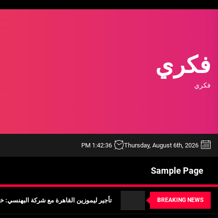
Ski
t
th
conten
فكري
فكري
خدمة ليموزين مطار الغردقة شركة اوتومبيل
1:42:37 PM
Thursday, August 6th, 2026
أفضل ممارسات استخدام أداة BEE SEO لتحسين محركات البحث
Sample Page
تأجير ليموزين القاهرة مع شركة البهنسي: خد
BREAKING NEWS
أهمية معرفة أسعار ليموزين مطار برج العر