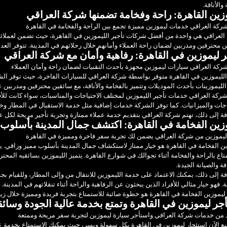
والأناقة.
زين القاهرة: راحة وفخامة تضمنها شركة العراقي
ركة العراقي خدمات ليموزين مميزة تجمع بين الراحة والفخامة في القاهرة
لعراقي هي واحدة من أفضل شركات تأجير الليموزين في القاهرة، حيث تضمن لعملائها
 محترفين ومدربين لضمان راحة العملاء وأمانهم خلال رحلاتهم في المدينة. تتوفر العدي
ر ليموزين في القاهرة: رفاهية وأمان مع شركة العراقي
ركة العراقي سيارات ليموزين مجهزة بأحدث التقنيات لضمان راحة وأمان العملاء
الليموزين في القاهرة متوفر بواسطة شركة العراقي للسيارات الفاخرة، حيث توفر الش
الليموزينات بأحدث الموديلات وتتميز بالفخامة والأناقة، مع سائقين محترفين ومدربين
ركة العراقي خدمات تأجير الليموزين لمختلف الاحتياجات والمناسبات، سواء كانت للأ
اجات والميزانيات. كما توفر الشركة خدمات إضافية مثل خدمة الاستقبال في المطار وخ
فة إلى ذلك، تهتم شركة العراقي بتقديم خدمة عملاء ممتازة وتجربة تأجير مريحة لكل عميل
زين الفخامة في القاهرة: اكتشف جمال المدينة بأسلوب 
 ليموزين من شركة العراقي يضمن لك تجربة سفر فاخرة ومميزة في القاهرة
ن الفخامة في القاهرة هو خيار ممتاز لاستكشاف جمال المدينة بأسلوب مميز وراقي. ي
تاع بالراحة والفخامة أثناء تجوالك في شوارع القاهرة. يتميز الليموزين بسائقيه المحت
فة والصيانة الجيدة.
فة إلى ذلك، يمكنك الاعتماد على خدمة الليموزين للانتقال من وإلى المطار، وللقيام ب
. فهو خيار مثالي للأفراد الذين يبحثون عن الرفاهية والراحة أثناء تنقلاتهم في المدينة.
 ليموزين الفخامة في القاهرة هو خطوة صائبة للاستمتاع بتجربة فريدة ومميزة خلال زيا
جر ليموزين في القاهرة وتمتع بخدمة عالية الجودة وسائ
 من خدمات شركة العراقي واستأجر سيارة ليموزين لتجربة سفر مريحة وممتعة
 الآن استئجار ليموزين في القاهرة بكل سهولة ويسر، حيث يمكنك الاستمتاع بخدمة ع