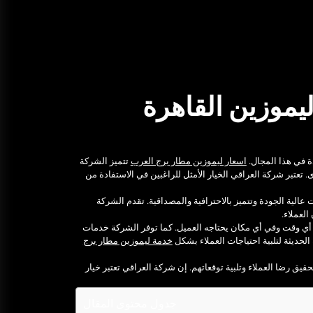
ديسمبر 25, 2025
خدمة ليموزين مطار الغردقة شركة
اوتومبيل
ديسمبر 25, 2025
موزين القاهرة
أفضل ممارسات استخدام أداة BEE
SEO لتحسين محركات البحث
يوليو 19, 2026
ة في هذا المجال.
اسعار ليموزين مطار برج العرب
تتميز الشركة
عتبر شركة العراقي الخيار الأمثل للراغبين في الاستفادة من
تأجير ليموزين القاهرة مع شركة
البهنسي: خدمة فاخرة واحترافية
لية الجودة وتتميز بالاحترافية والمصداقية. تقدم الشركة
لعملاء.
ديسمبر 26, 2025
 أي وقت وفي أي مكان يحتاجه العميل. كما توفر الشركة خدمات
حديثة لتلبية احتياجات العملاء بشكل
خدمة ليموزين مطار برج
أهمية معرفة أسعار ليموزين مطار
قيق رضا العملاء وتلبية توقعاتهم. إن شركة العراقي تعتبر خيار
برج العرب قبل السفر
ديسمبر 26, 2025
جدول محتوى المقال